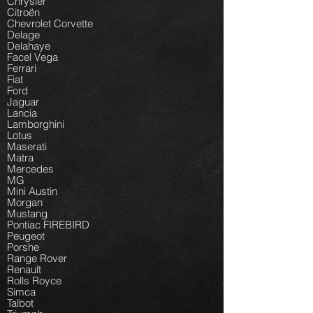
Chrysler
Citroën
Chevrolet Corvette
Delage
Delahaye
Facel Vega
Ferrari
Fiat
Ford
Jaguar
Lancia
Lamborghini
Lotus
Maserati
Matra
Mercedes
MG
Mini Austin
Morgan
Mustang
Pontiac FIREBIRD
Peugeot
Porshe
Range Rover
Renault
Rolls Royce
Simca
Talbot