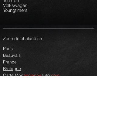
Triumph
Volkswagen
Youngtimers
Zone de chalandise
Paris
Beauvais
France
Bretagne
Carte
Mon
ancienne
auto.
com
Autres renseignements
Faq
Lexique
Plan du site