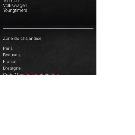
Triumph
Volkswagen
Youngtimers
Zone de chalandise
Paris
Beauvais
France
Bretagne
Carte
Mon
ancienne
auto.
com
Autres renseignements
Faq
Lexique
Plan du site