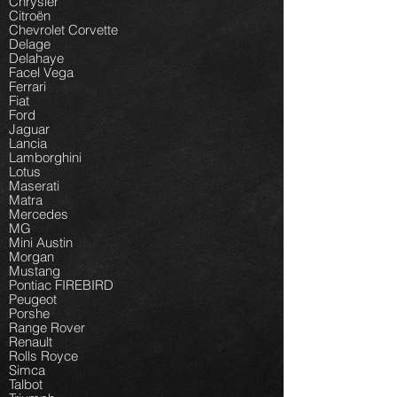
Chrysler
Citroën
Chevrolet Corvette
Delage
Delahaye
Facel Vega
Ferrari
Fiat
Ford
Jaguar
Lancia
Lamborghini
Lotus
Maserati
Matra
Mercedes
MG
Mini Austin
Morgan
Mustang
Pontiac FIREBIRD
Peugeot
Porshe
Range Rover
Renault
Rolls Royce
Simca
Talbot