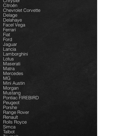
Chrysler
Citroën
Chevrolet Corvette
Delage
Delahaye
Facel Vega
Ferrari
Fiat
Ford
Jaguar
Lancia
Lamborghini
Lotus
Maserati
Matra
Mercedes
MG
Mini Austin
Morgan
Mustang
Pontiac FIREBIRD
Peugeot
Porshe
Range Rover
Renault
Rolls Royce
Simca
Talbot