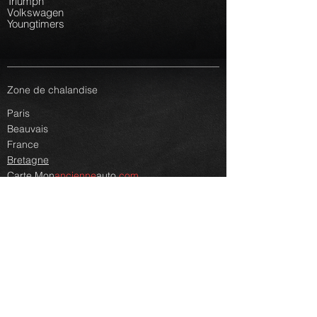
Triumph
Volkswagen
Youngtimers
Zone de chalandise
Paris
Beauvais
France
Bretagne
Carte
Mon
ancienne
auto.
com
Autres renseignements
Faq
Lexique
Plan du site