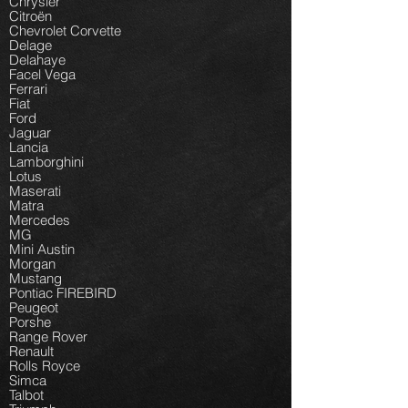
Chrysler
Citroën
Chevrolet Corvette
Delage
Delahaye
Facel Vega
Ferrari
Fiat
Ford
Jaguar
Lancia
Lamborghini
Lotus
Maserati
Matra
Mercedes
MG
Mini Austin
Morgan
Mustang
Pontiac FIREBIRD
Peugeot
Porshe
Range Rover
Renault
Rolls Royce
Simca
Talbot