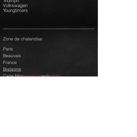
Triumph
Volkswagen
Youngtimers
Zone de chalandise
Paris
Beauvais
France
Bretagne
Carte
Mon
ancienne
auto.
com
Autres renseignements
Faq
Lexique
Plan du site