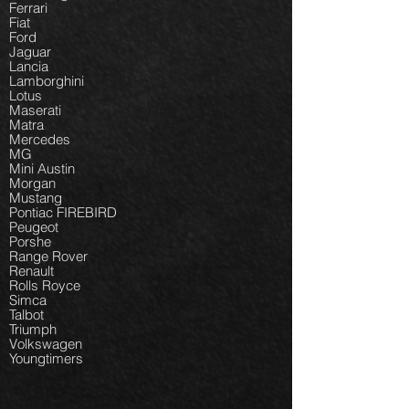
Ferrari
Fiat
Ford
Jaguar
Lancia
Lamborghini
Lotus
Maserati
Matra
Mercedes
MG
Mini Austin
Morgan
Mustang
Pontiac FIREBIRD
Peugeot
Porshe
Range Rover
Renault
Rolls Royce
Simca
Talbot
Triumph
Volkswagen
Youngtimers