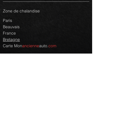
Zone de chalandise
Paris
Beauvais
France
Bretagne
Carte
Mon
ancienne
auto.
com
Autres renseignements
Faq
Lexique
Plan du site
© 2023 monancienneauto.com. Powered and
secured by
Wix - Ronan Le Roux
Nos partenaires