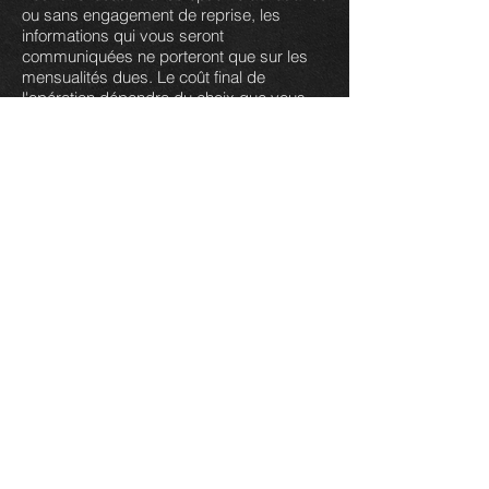
ou sans engagement de reprise, les
informations qui vous seront
communiquées ne porteront que sur les
mensualités dues. Le coût final de
l'opération dépendra du choix que vous
ferez en fin de contrat: achat du véhicule
ou reprise de celui-ci par l'établissement.
De plus, les packs auto et les locations
avec option d'achat, sont généralement
des formules « tout compris » ;
maintenance + réparation + entretien +
assistance, etc. Le coût d'acquisition du
véhicule s'en ressent et devient plus élevé
qu'avec un crédit classique.
Mon
ancienne
auto.
com
Conditions générales d'utilisation